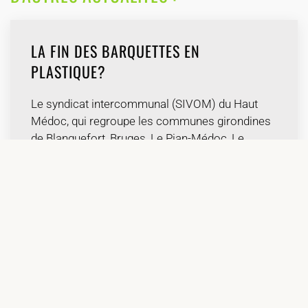
LA FIN DES BARQUETTES EN
PLASTIQUE?
Le syndicat intercommunal (SIVOM) du Haut
Médoc, qui regroupe les communes girondines
de Blanquefort, Bruges, Le Pian-Médoc, Le
Taillan-Médoc, Ludon-Médoc et Parempuyre, a
décidé de renoncer aux barquettes en plastique
dans la restauration collective et livrera d’ici fin
Juin 2018 des barquettes « …
LIRE LA SUITE